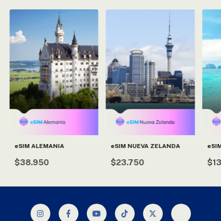
eSIM NUEVA ZELANDA
eSI
eSIM ALEMANIA
$23.750
$1
$38.950