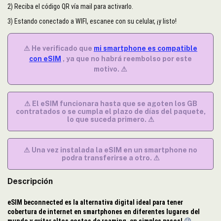
2) Reciba el código QR vía mail para activarlo.
3) Estando conectado a WIFI, escanee con su celular, ¡y listo!
⚠ He verificado que
mi smartphone es compatible
con eSIM
, ya que no habrá reembolso por este
motivo. ⚠
⚠ El eSIM funcionara hasta que se agoten los GB
contratados o se cumpla el plazo de días del paquete,
lo que suceda primero. ⚠
⚠ Una vez instalada la eSIM en un smartphone no
podra transferirse a otro. ⚠
Descripción
eSIM beconnected es la alternativa digital ideal para tener
cobertura de internet en smartphones en diferentes lugares del
mundo y evitar altos costos de roaming, en simples pasos!
😉