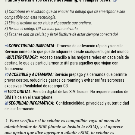
1) Corrobore en el listado que se encuentra debajo que su smartphone sea
compatible con esta tecnología.
2) Elija el destino de su viaje y el paquete que prefiera.
3) Reciba el código QR vía mail para activarlo
4) Escanee con su celular, y listo! Disfrute de estar siempre conectado!
📲
CONECTIVIDAD INMEDIATA:
Proceso de activación rápido y sencillo.
Servicio inmediato que puede adquirirse desde cualquier lugar del mundo.
⚡
MULTIOPERADOR:
Acceso sencillo a las mejores redes en cada país de
destino, lo que es particularmente útil para aquellos que viajan con
frecuencia.
💳
ACCESIBLE y
A DEMANDA:
Servicio prepago y a demanda que permite
prever costos, reducir los gastos de roaming y evitar tarifas sorpresas
excesivas. Posibilidad de recargar GB.
🌐
100% DIGITAL:
Versión digital de las SIM físicas. No requiere cambio de
SIM física en el smartphone.
🔐
SEGURIDAD INFORMÁTICA:
Confidencialidad, privacidad y autenticidad
de la información.
📱
Para verificar si tu celular es compatible vaya al menu de
administrador de SIM (donde se instala la eSIM), y si aparece
una opcion que dice agregar o añadir eSIM, tu celular es