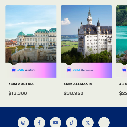
eSIM AUSTRIA
eSI
eSIM ALEMANIA
$13.300
$2
$38.950