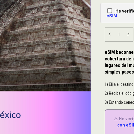
He verif
eSIM
.
eSIM beconnect
cobertura de 
lugares del mu
simples paso
1) Elija el destin
2) Reciba el códig
3) Estando conect
⚠ He veri
con eS