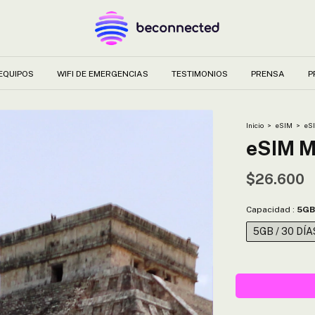
EQUIPOS
WIFI DE EMERGENCIAS
TESTIMONIOS
PRENSA
P
Inicio
>
eSIM
>
eS
eSIM 
$26.600
Capacidad :
5GB
5GB / 30 DÍA