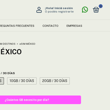
0
¡Hola!
Iniciá sesión
O podés registrarte
REGUNTAS FRECUENTES
CONTACTO
EMPRESAS
IM DESTINOS
>
eSIM MÉXICO
MÉXICO
 / 30 DÍAS
S
10GB / 30 DÍAS
20GB / 30 DÍAS
¿Cuántos GB necesito por día?