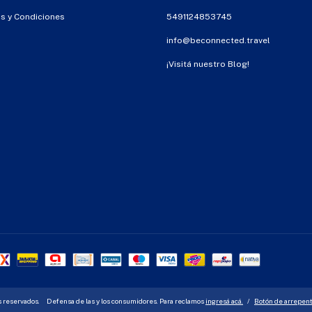
s y Condiciones
5491124853745
info@beconnected.travel
¡Visitá nuestro Blog!
s reservados.
Defensa de las y los consumidores. Para reclamos
ingresá acá.
/
Botón de arrepen