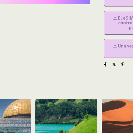
⚠ El eSI
contra
p
⚠ Una vez