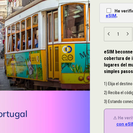
He verif
eSIM
.
eSIM beconnect
cobertura de 
lugares del mu
simples paso
1) Elija el destin
2) Reciba el códig
3) Estando conect
⚠ He veri
con eS