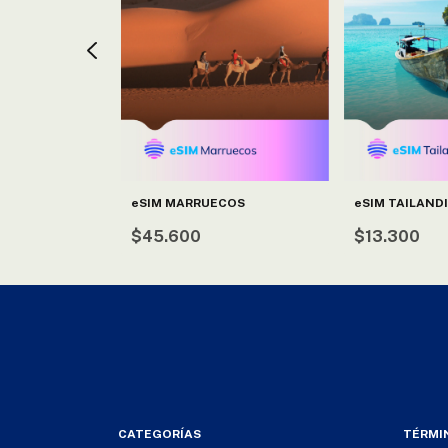
eSIM MARRUECOS
eSIM TAILAND
IA
$45.600
$13.300
CATEGORÍAS
TÉRMI