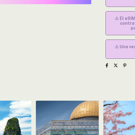
⚠ El eSI
contra
p
⚠ Una vez