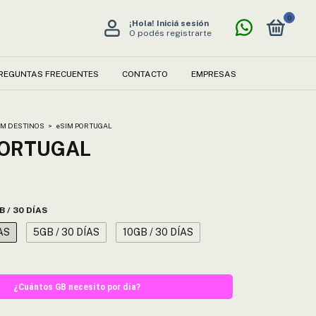
0
¡Hola!
Iniciá sesión
O podés registrarte
REGUNTAS FRECUENTES
CONTACTO
EMPRESAS
IM DESTINOS
>
eSIM PORTUGAL
PORTUGAL
B / 30 DÍAS
AS
5GB / 30 DÍAS
10GB / 30 DÍAS
¿Cuántos GB necesito por día?