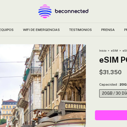
EQUIPOS
WIFI DE EMERGENCIAS
TESTIMONIOS
PRENSA
P
Inicio
>
eSIM
>
eS
eSIM 
$31.350
Capacidad :
20G
20GB / 30 DÍ