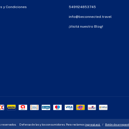
s y Condiciones
5491124853745
info@beconnected.travel
¡Visitá nuestro Blog!
s reservados.
Defensa de las y los consumidores. Para reclamos
ingresá acá.
/
Botón de arrepen